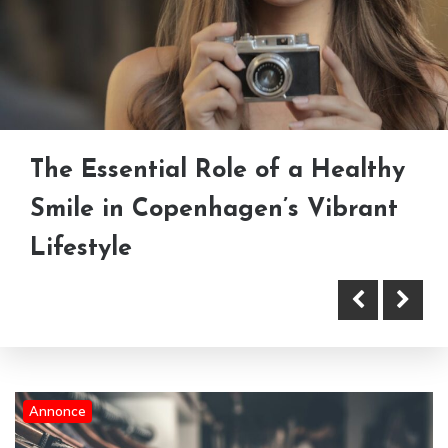
The Essential Role of a Healthy
Sådan bygger du en personlig
Smile in Copenhagen’s Vibrant
garderobe med secondhand
Lifestyle
Konferenceborde til møder,
samarbejde og professionelle
arbejdsmiljøer
Annonce