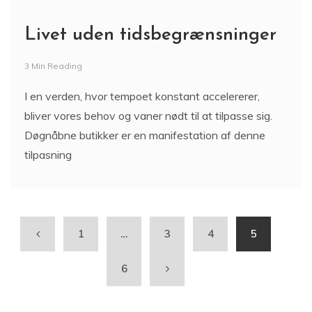
Livet uden tidsbegrænsninger
3 Min Reading
I en verden, hvor tempoet konstant accelererer,
bliver vores behov og vaner nødt til at tilpasse sig.
Døgnåbne butikker er en manifestation af denne
tilpasning
1
…
3
4
5
6